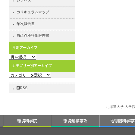
シラバス
カリキュラムマップ
年次報告書
自己点検評価報告書
月別アーカイブ
月
別
カテゴリー別アーカイブ
ア
カ
ー
テ
カ
ゴ
イ
RSS
リ
ブ
ー
別
北海道大学 大学
ア
ー
カ
イ