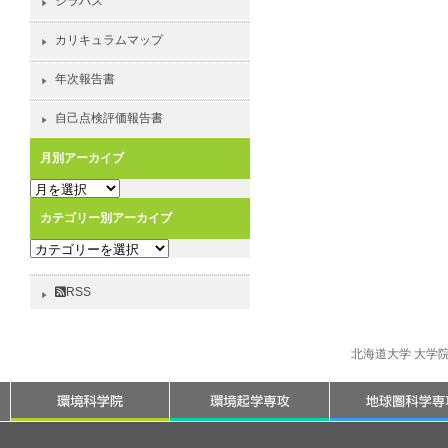
シラバス
カリキュラムマップ
年次報告書
自己点検評価報告書
月別アーカイブ
月
別
カテゴリー別アーカイブ
ア
カ
ー
テ
カ
ゴ
イ
RSS
リ
ブ
ー
別
北海道大学 大学
ア
ー
カ
イ