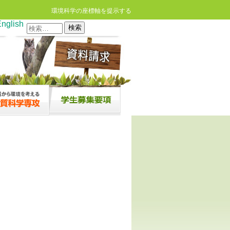
環境科学の座標軸を提示する
nglish
検
索: