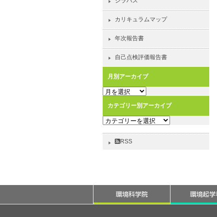
シラバス
カリキュラムマップ
年次報告書
自己点検評価報告書
月別アーカイブ
月
別
カテゴリー別アーカイブ
ア
カ
ー
テ
カ
ゴ
イ
RSS
リ
ブ
ー
別
ア
ー
カ
イ