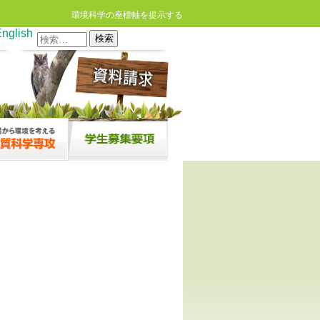
環境科学の座標軸を提示する
nglish
検
索: