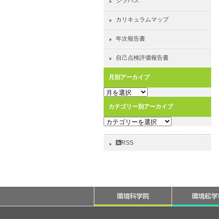
シラバス
カリキュラムマップ
年次報告書
自己点検評価報告書
月別アーカイブ
月
別
カテゴリー別アーカイブ
ア
カ
ー
テ
カ
ゴ
イ
RSS
リ
ブ
ー
別
ア
ー
カ
イ