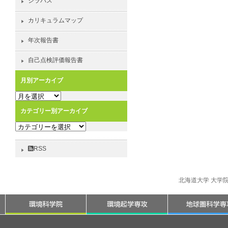
シラバス
カリキュラムマップ
年次報告書
自己点検評価報告書
月別アーカイブ
月
別
カテゴリー別アーカイブ
ア
カ
ー
テ
カ
ゴ
イ
RSS
リ
ブ
ー
別
北海道大学 大学
ア
ー
カ
イ