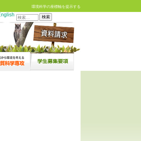
環境科学の座標軸を提示する
nglish
検
索: