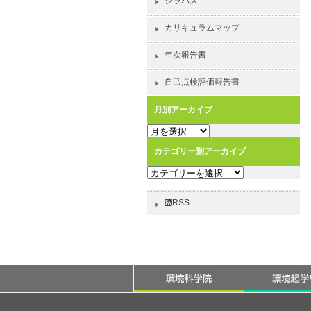
シラバス
カリキュラムマップ
年次報告書
自己点検評価報告書
月別アーカイブ
月
別
カテゴリー別アーカイブ
ア
カ
ー
テ
カ
ゴ
イ
RSS
リ
ブ
ー
別
ア
ー
カ
イ