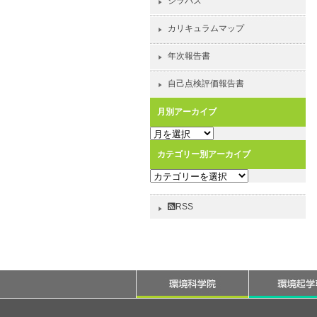
シラバス
カリキュラムマップ
年次報告書
自己点検評価報告書
月別アーカイブ
月
別
カテゴリー別アーカイブ
ア
カ
ー
テ
カ
ゴ
イ
RSS
リ
ブ
ー
別
ア
ー
カ
イ