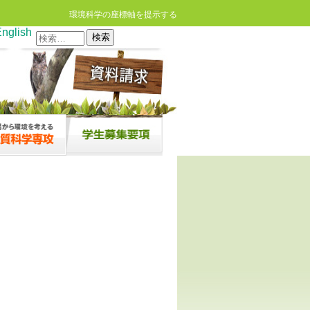
環境科学の座標軸を提示する
nglish
検
索: