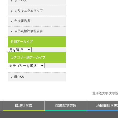
シラバス
カリキュラムマップ
年次報告書
自己点検評価報告書
月別アーカイブ
月
別
カテゴリー別アーカイブ
ア
カ
ー
テ
カ
ゴ
イ
RSS
リ
ブ
ー
別
北海道大学 大学
ア
ー
カ
イ