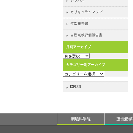
シラバス
カリキュラムマップ
年次報告書
自己点検評価報告書
月別アーカイブ
月
別
カテゴリー別アーカイブ
ア
カ
ー
テ
カ
ゴ
イ
RSS
リ
ブ
ー
別
ア
ー
カ
イ