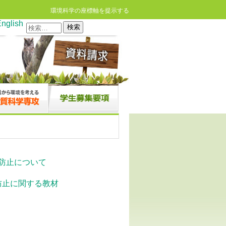
環境科学の座標軸を提示する
nglish
検
索:
防止について
防止に関する教材