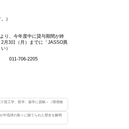
子
す。）
により、今年度中に貸与期間が終
月3日（月）までに「JASSO異
さい）
p 011-706-2205
パク質工学、医学、薬学に貢献～（環境物
が中琉球の島々に隔てられた歴史を解明