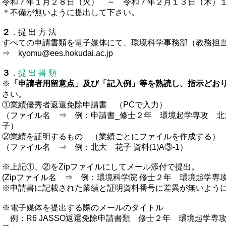
令和７年１月２８日（火） ～ 令和７年２月１３日（木）
＊不備が無いように提出して下さい。
２
．提 出 方 法
すべての申請書類を電子媒体にて、環境科学事務部（教務担
⇒ kyomu@ees.hokudai.ac.jp
３
．
提 出 書 類
※
「申請者用留意点」及び「記入例」等を熟読し、指示どお
さい。
①業績優秀者返還免除申請書 （PCで入力）
（ファイル名 ⇒ 例：申請書_修士２年 環境起学専攻 北
子）
②業績を証明するもの （業績ごとにファイルを作成する）
（ファイル名 ⇒ 例：北大 花子 資料(1)A③-1）
※上記①、②をZipファイルにしてメール添付で提出。
(Zipファイル名 ⇒ 例：環境科学院 修士２年 環境起学専
※申請書に記載された業績と証明資料番号に差異が無いよ
※電子媒体を提出する際のメールのタイトル
例：R6 JASSO返還免除申請書類 修士２年 環境起学専