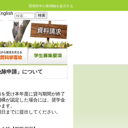
環境科学の座標軸を提示する
nglish
検
索:
免除申請」について
与を受け本年度に貸与期間が終了
機構が認定した場合には、奨学金
います。
期日までに提出してください。