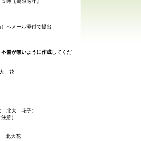
１５時【期限厳守】
当）へメール添付で提出
り不備が無いように作成
してくだ
大 花
攻 北大 花子）
うに注意）
攻 北大花