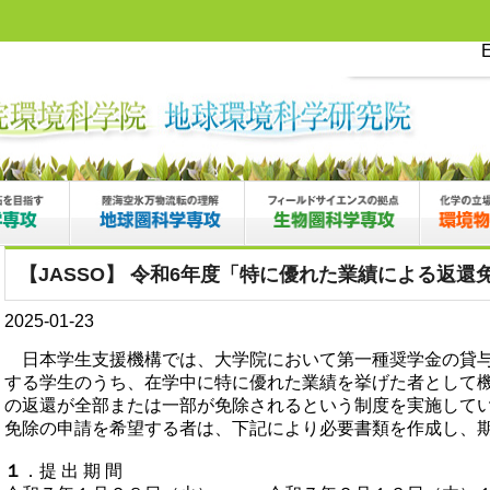
E
【JASSO】 令和6年度「特に優れた業績による返還
2025-01-23
日本学生支援機構では、大学院において第一種奨学金の貸
する学生のうち、在学中に特に優れた業績を挙げた者として
の返還が全部または一部が免除されるという制度を実施して
免除の申請を希望する者は、下記により必要書類を作成し、
１
．提 出 期 間