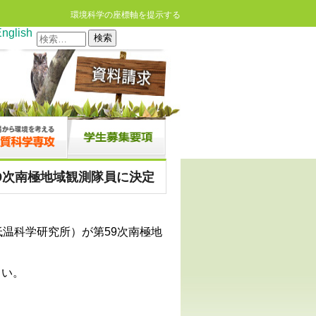
環境科学の座標軸を提示する
nglish
検
索:
9次南極地域観測隊員に決定
温科学研究所）が第59次南極地
さい。