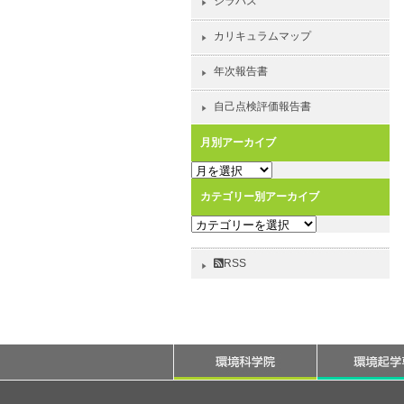
シラバス
カリキュラムマップ
年次報告書
自己点検評価報告書
月別アーカイブ
月
別
カテゴリー別アーカイブ
ア
カ
ー
テ
カ
ゴ
イ
RSS
リ
ブ
ー
別
ア
ー
カ
イ