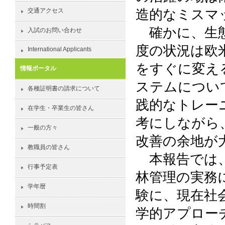
造的なミスマ
交通アクセス
確かに、生態
入試のお問い合わせ
度の状況は欧
International Applicants
をすぐに変え
情報ポータル
ステムについ
各種証明書の請求について
践的なトレー
在学生・卒業生の皆さん
考にしながら
一般の方々
改善の余地が
教職員の皆さん
本報告では、
行事予定表
林管理の実務
学年暦
験に、現在社
時間割
学的アプロー