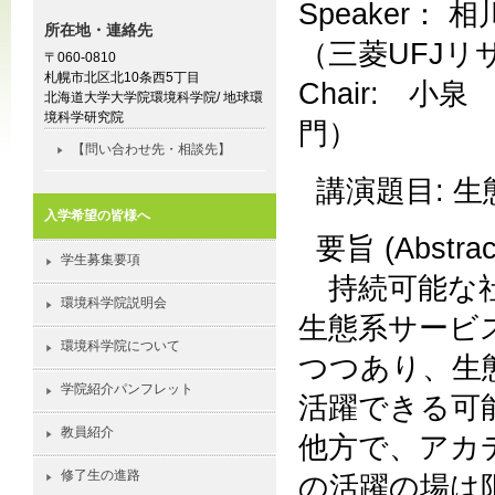
Speaker： 相川
所在地・連絡先
（三菱UFJ
〒060-0810
札幌市北区北10条西5丁目
Chair: 小泉 
北海道大学大学院環境科学院/ 地球環
境科学研究院
門）
【問い合わせ先・相談先】
講演題目: 
入学希望の皆様へ
要旨 (Abstract
学生募集要項
持続可能な社
環境科学院説明会
生態系サービ
環境科学院について
つつあり、生
学院紹介パンフレット
活躍できる可
教員紹介
他方で、アカ
修了生の進路
の活躍の場は