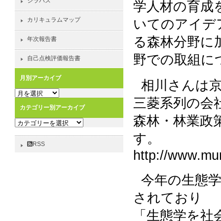
シラバス
学人材の育成
カリキュラムマップ
いてのアイデ
る森林分野に
年次報告書
野での取組に
自己点検評価報告書
月別アーカイブ
相川さんは
月
三菱系列の会
別
カテゴリー別アーカイブ
ア
森林・林業政
カ
ー
テ
カ
す。
ゴ
イ
RSS
http://www.mur
リ
ブ
ー
別
今年の生態
ア
されており
ー
カ
「生態学を社
イ