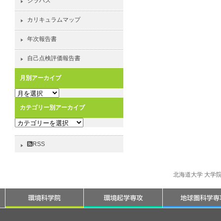
シラバス
カリキュラムマップ
年次報告書
自己点検評価報告書
月別アーカイブ
月
別
カテゴリー別アーカイブ
ア
カ
ー
テ
カ
ゴ
イ
RSS
リ
ブ
ー
別
北海道大学 大学
ア
ー
カ
イ