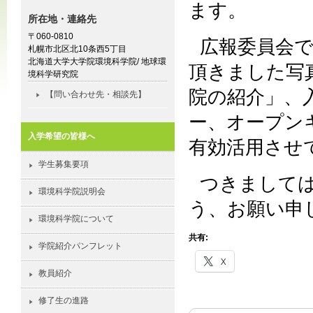
ます。
所在地・連絡先
〒060-0810
広報委員会
札幌市北区北10条西5丁目
北海道大学大学院環境科学院/ 地球環
頂きました写
境科学研究院
院の紹介」、
【問い合わせ先・相談先】
ー、オープン
入学希望の皆様へ
有効活用させ
学生募集要項
つきまして
環境科学院説明会
う、お願い申
環境科学院について
共有:
学院紹介パンフレット
X
教員紹介
修了生の進路