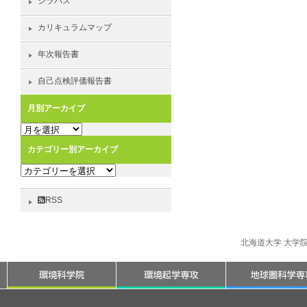
シラバス
カリキュラムマップ
年次報告書
自己点検評価報告書
月別アーカイブ
月
別
カテゴリー別アーカイブ
ア
カ
ー
テ
カ
ゴ
イ
RSS
リ
ブ
ー
別
北海道大学 大学
ア
ー
カ
イ