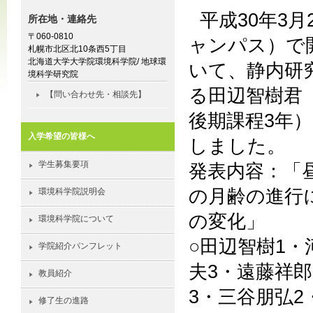
平成30年3
所在地・連絡先
〒060-0810
ャンパス）で
札幌市北区北10条西5丁目
北海道大学大学院環境科学院/ 地球環
いて、静内研
境科学研究院
る田辺智樹君
【問い合わせ先・相談先】
後期課程3年
入学希望の皆様へ
しました。
学生募集要項
発表内容：「
の月齢の進行
環境科学院説明会
の変化」
環境科学院について
○田辺智樹1・
学院紹介パンフレット
夫3・遠藤祥郎
教員紹介
3・三谷朋弘2
修了生の進路