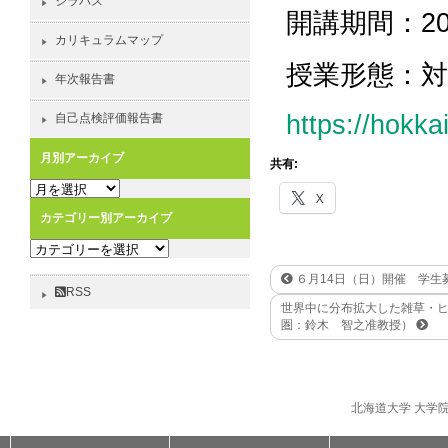
シラバス
開講期間：2026-
カリキュラムマップ
授業形態：
年次報告書
https://hokk
自己点検評価報告書
月別アーカイブ
共有:
月
X
別
カテゴリー別アーカイブ
ア
カ
ー
テ
カ
６月14日（日）開催 学生
ゴ
イ
RSS
世界中に分布拡大した雑草・
リ
ブ
圏：鈴木 智之准教授）
ー
別
ア
ー
北海道大学 大学
カ
イ