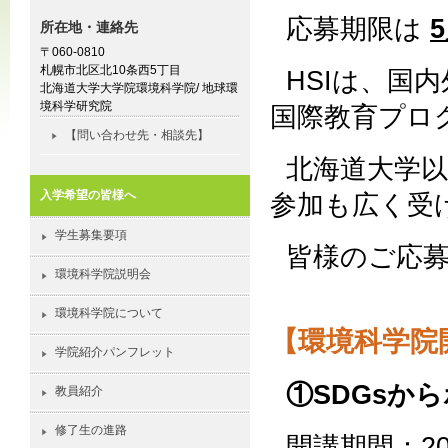
応募期限は
所在地・連絡先
〒060-0810
札幌市北区北10条西5丁目
HSIは、国
北海道大学大学院環境科学院/ 地球環
境科学研究院
国際教育プロ
【問い合わせ先・相談先】
北海道大学
入学希望の皆様へ
参加も広く受
学生募集要項
皆様のご応
環境科学院説明会
環境科学院について
【環境科学院
学院紹介パンフレット
①SDGsか
教員紹介
修了生の進路
開講期間：2026-