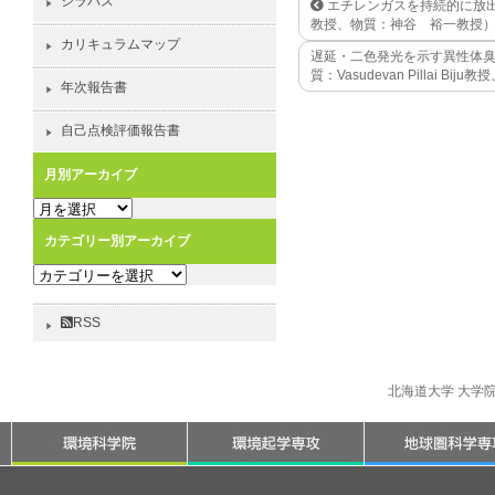
シラバス
エチレンガスを持続的に放
教授、物質：神谷 裕一教授
カリキュラムマップ
遅延・二色発光を示す異性体
質：Vasudevan Pillai B
年次報告書
自己点検評価報告書
月別アーカイブ
月
別
カテゴリー別アーカイブ
ア
カ
ー
テ
カ
ゴ
イ
RSS
リ
ブ
ー
別
北海道大学 大学
ア
ー
カ
イ