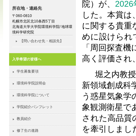
院）が、
20
所在地・連絡先
した。本賞は
〒060-0810
札幌市北区北10条西5丁目
に関する貴重
北海道大学大学院環境科学院/ 地球環
境科学研究院
めに設けられ
【問い合わせ先・相談先】
「周回探査機
高く評価され
入学希望の皆様へ
学生募集要項
堀之内教授
新領域創成科
環境科学院説明会
う惑星気象学
環境科学院について
象観測衛星で
学院紹介パンフレット
された高品質
教員紹介
を牽引しまし
修了生の進路