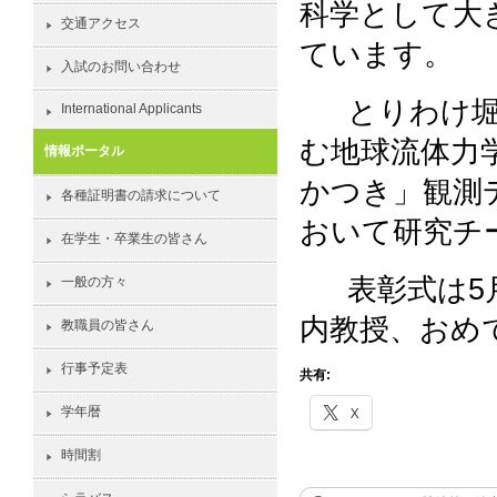
科学として大
交通アクセス
ています。
入試のお問い合わせ
とりわけ堀
International Applicants
む地球流体力
情報ポータル
かつき」観測
各種証明書の請求について
おいて研究チ
在学生・卒業生の皆さん
表彰式は5月
一般の方々
内教授、おめ
教職員の皆さん
行事予定表
共有:
X
学年暦
時間割