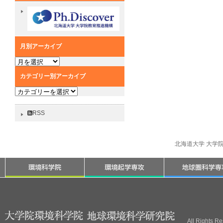
月別アーカイブ
月
別
カテゴリー別アーカイブ
ア
カ
ー
テ
カ
ゴ
イ
RSS
リ
ブ
ー
別
北海道大学 大学
ア
ー
カ
イ
ブ
All Rights R