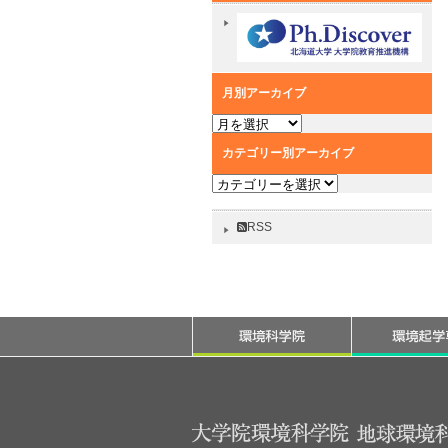
月別アーカイブ
月
別
カテゴリー別アーカイブ
ア
カ
ー
テ
カ
ゴ
イ
RSS
リ
ブ
ー
別
ア
ー
カ
イ
ブ