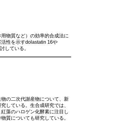
作用物質など）の効率的合成法に
すdolastatin 16や
検討している。
生物の二次代謝産物について、新
研究している。生合成研究では、
と紅藻のハロゲン化酵素に注目し
学物質についても研究している。