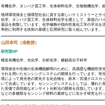
有機化学、タンパク質工学、生体材料化学、生物無機化学、
地球環境保全と循環型社会に資する新しいケミストリーとサ
化学、タンパク質工学、生体材料化学を礎として、新規のバ
薬品を創製しています。化学修飾や指向性進化工学の手法を
率的に利用する技術の基礎と応用研究に取り組んでいます。
山田幸司（准教授）
研究室HP
構造有機化学、光化学、分析化学、糖鎖高分子科学
環境保全や生物の生体機能解明のために、高感度な機能性蛍
それを用いたセンシングシステムの開発を行っています。蛍
境によって発光色の変化する化合物を、鈴木－宮浦クロスカ
いて合成しています。センシングシステムとしては、優れた
た安価で高性能なオンサイト分析法の開発を目指しています
などの多糖類をセンシング材料の素材などに生かす研究も行