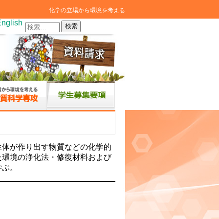
化学の立場から環境を考える
nglish
検
索:
生体が作り出す物質などの化学的
た環境の浄化法・修復材料および
学ぶ。