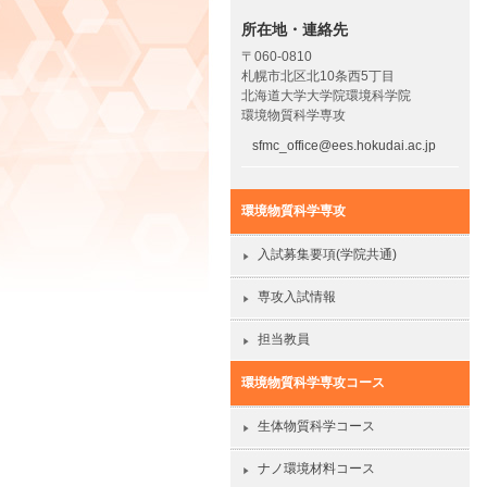
所在地・連絡先
〒060-0810
札幌市北区北10条西5丁目
北海道大学大学院環境科学院
環境物質科学専攻
sfmc_office@ees.hokudai.ac.jp
環境物質科学専攻
入試募集要項(学院共通)
専攻入試情報
担当教員
環境物質科学専攻コース
生体物質科学コース
ナノ環境材料コース