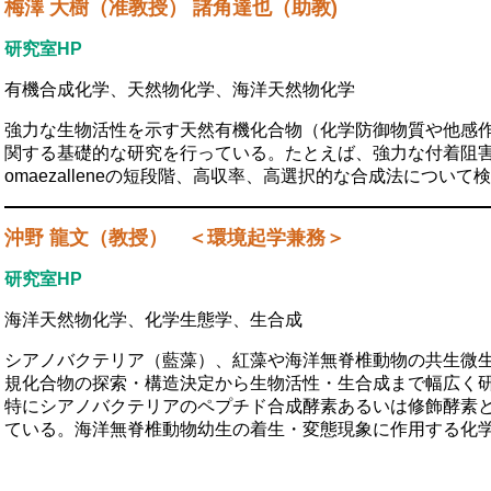
梅澤 大樹（准教授） 諸角達也（助教)
研究室HP
有機合成化学、天然物化学、海洋天然物化学
強力な生物活性を示す天然有機化合物（化学防御物質や他感
関する基礎的な研究を行っている。たとえば、強力な付着阻害活性を示
omaezalleneの短段階、高収率、高選択的な合成法について
沖野 龍文（教授） ＜環境起学兼務＞
研究室HP
海洋天然物化学、化学生態学、生合成
シアノバクテリア（藍藻）、紅藻や海洋無脊椎動物の共生微
規化合物の探索・構造決定から生物活性・生合成まで幅広く
特にシアノバクテリアのペプチド合成酵素あるいは修飾酵素
ている。海洋無脊椎動物幼生の着生・変態現象に作用する化