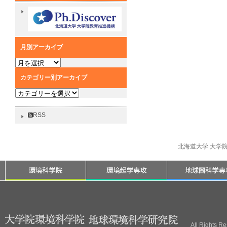
月別アーカイブ
月
別
カテゴリー別アーカイブ
ア
カ
ー
テ
カ
ゴ
イ
RSS
リ
ブ
ー
別
北海道大学 大学
ア
ー
カ
イ
ブ
All Rights R