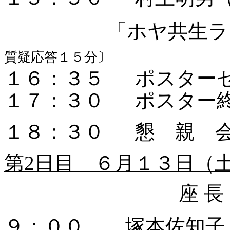
「ホヤ共生ラ
質疑応答１５分〕
１６：３５
ポスター
１７：３０
ポスター
１８：３０
懇 親 
第
2日目 ６月１３日（
座 
９：００
塚本佐知子