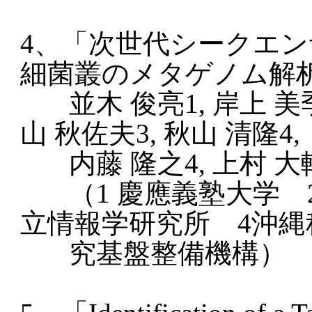
4、「次世代シークエ
細菌叢のメタゲノム解
並木 俊亮1, 岸上 美季
山 秋佐夫3, 秋山 清隆4,
内藤 隆之4, 上村 大輔
（1 慶應義塾大学 
立情報学研究所 4沖縄
究基盤整備機構）