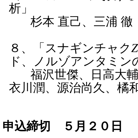
析」
杉本 直己、三浦 
８、「
スナギンチャク
Z
ド、ノルゾアンタミン
福沢世傑、日高大
衣川潤、源治尚久、橘
申込締切 ５月２０日