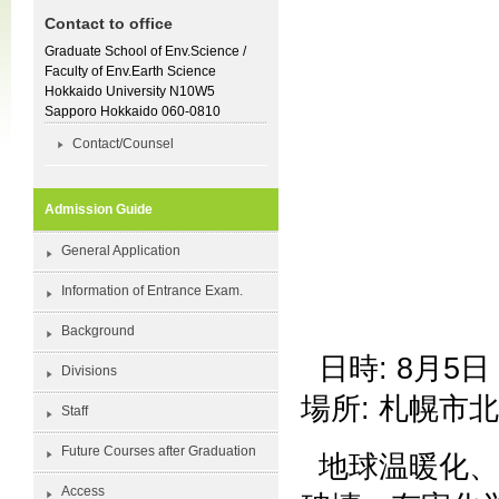
Contact to office
Graduate School of Env.Science /
Faculty of Env.Earth Science
Hokkaido University N10W5
Sapporo Hokkaido 060-0810
Contact/Counsel
Admission Guide
General Application
Information of Entrance Exam.
Background
日時: 8月5日 
Divisions
場所: 札幌市北
Staff
Future Courses after Graduation
地球温暖化
Access