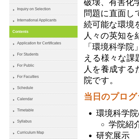
破壊、有害化
Inquiry on Selection
問題に直面し
International Applicants
続可能な環境
Contents
人々の英知を
Application for Certificates
「環境科学院
For Students
える様々な課
For Public
人を養成する
For Faculties
院です。
Schedule
当日のプログ
Calendar
Timetable
環境科学院
Syllabus
学院紹
Curriculum Map
研究展示