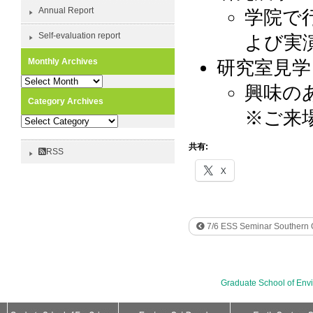
Annual Report
学院で
Self-evaluation report
よび実
研究室見学
Monthly Archives
Monthly
興味の
Archives
Category Archives
※ご来
Category
Archives
共有:
RSS
X
7/6 ESS Seminar Southern O
Graduate School of Env